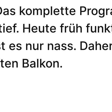
Das komplette Prog
ief. Heute früh funkt
t es nur nass. Dahe
ten Balkon.