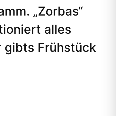
ramm. „Zorbas“
ioniert alles
r gibts Frühstück