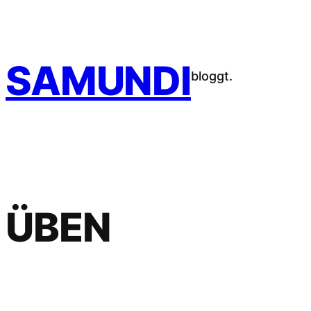
Zum
Inhalt
springen
SAMUNDI
bloggt.
ÜBEN